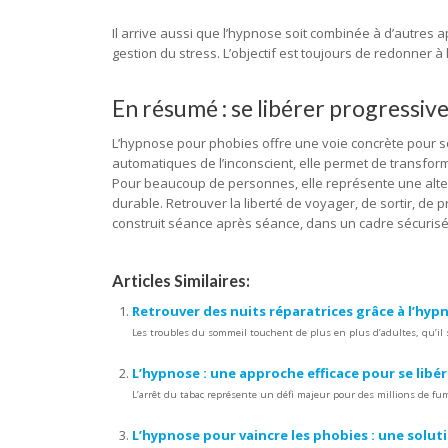
Il arrive aussi que l’hypnose soit combinée à d’autres
gestion du stress. L’objectif est toujours de redonner 
En résumé : se libérer progressiv
L’hypnose pour phobies offre une voie concrète pour sor
automatiques de l’inconscient, elle permet de transform
Pour beaucoup de personnes, elle représente une alte
durable. Retrouver la liberté de voyager, de sortir, de 
construit séance après séance, dans un cadre sécurisé 
Articles Similaires:
Retrouver des nuits réparatrices grâce à l’hy
Les troubles du sommeil touchent de plus en plus d’adultes, qu’il s
L’hypnose : une approche efficace pour se libé
L’arrêt du tabac représente un défi majeur pour des millions de fum
L’hypnose pour vaincre les phobies : une soluti