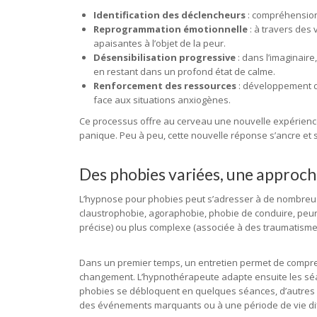
Identification des déclencheurs
: compréhension 
Reprogrammation émotionnelle
: à travers des
apaisantes à l’objet de la peur.
Désensibilisation progressive
: dans l’imaginaire
en restant dans un profond état de calme.
Renforcement des ressources
: développement de
face aux situations anxiogènes.
Ce processus offre au cerveau une nouvelle expérience 
panique. Peu à peu, cette nouvelle réponse s’ancre et 
Des phobies variées, une approc
L’hypnose pour phobies peut s’adresser à de nombreuses
claustrophobie, agoraphobie, phobie de conduire, peur de
précise) ou plus complexe (associée à des traumatisme
Dans un premier temps, un entretien permet de comprendr
changement. L’hypnothérapeute adapte ensuite les séan
phobies se débloquent en quelques séances, d’autres 
des événements marquants ou à une période de vie diff