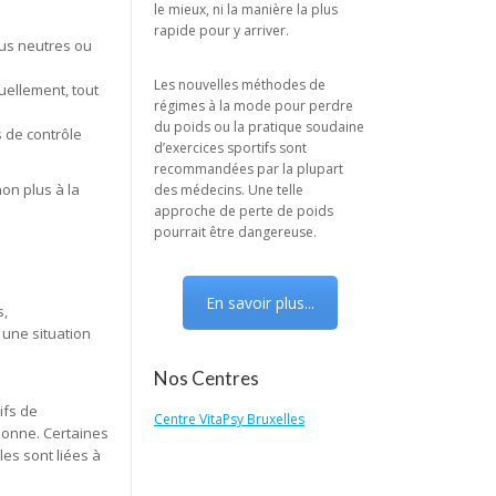
le mieux, ni la manière la plus
rapide pour y arriver.
lus neutres ou
Les nouvelles méthodes de
uellement, tout
régimes à la mode pour perdre
du poids ou la pratique soudaine
s de contrôle
d’exercices sportifs sont
recommandées par la plupart
on plus à la
des médecins. Une telle
approche de perte de poids
pourrait être dangereuse.
En savoir plus...
s,
 une situation
Nos Centres
ifs de
Centre VitaPsy Bruxelles
sonne. Certaines
es sont liées à