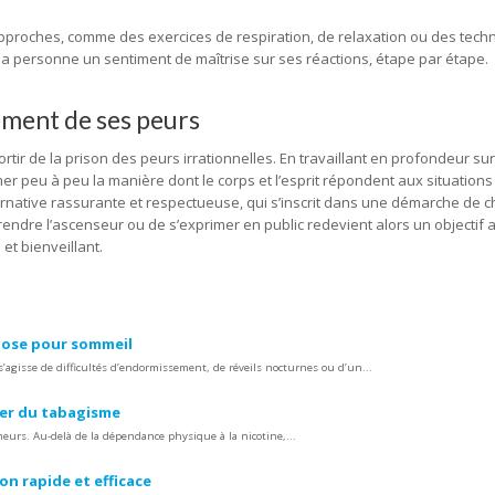
 approches, comme des exercices de respiration, de relaxation ou des tech
à la personne un sentiment de maîtrise sur ses réactions, étape par étape.
ement de ses peurs
tir de la prison des peurs irrationnelles. En travaillant en profondeur sur
er peu à peu la manière dont le corps et l’esprit répondent aux situation
rnative rassurante et respectueuse, qui s’inscrit dans une démarche de
prendre l’ascenseur ou de s’exprimer en public redevient alors un objectif 
et bienveillant.
pnose pour sommeil
’agisse de difficultés d’endormissement, de réveils nocturnes ou d’un...
rer du tabagisme
eurs. Au-delà de la dépendance physique à la nicotine,...
on rapide et efficace