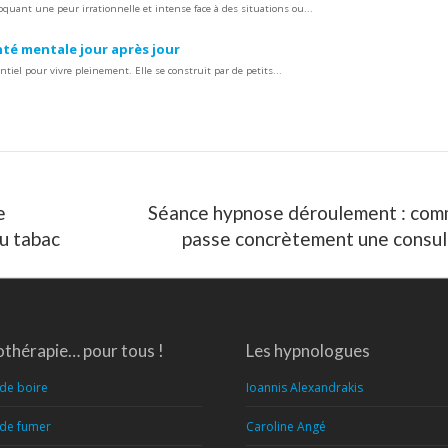
quant une peur irrationnelle et intense face à des situations ou...
té mentale jour après jour
tiel pour vivre pleinement. Elle se construit par de petits...
e
Séance hypnose déroulement : com
Article
du tabac
passe concrètement une consul
suivant
:
thérapie… pour tous !
Les hypnologues
 de boire
Ioannis Alexandrakis
 de fumer
Caroline Angé