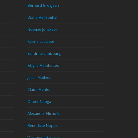
Bernard Grosjean
Diane Helleputte
Noémie Jonckeer
Karine Latrasse
Sandrine Limbourg
Sibylle Malphettes
Julien Mathieu
Claire Menten
Olivier Nanga
Alexander Nicholls
Bénédicte Nopère
Véronique Precub