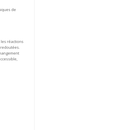
niques de
 les réactions
s redoutées.
 changement
accessible,