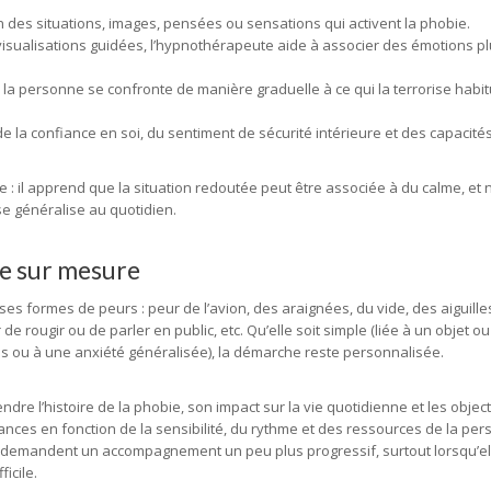
des situations, images, pensées ou sensations qui activent la phobie.
 visualisations guidées, l’hypnothérapeute aide à associer des émotions p
, la personne se confronte de manière graduelle à ce qui la terrorise habit
 la confiance en soi, du sentiment de sécurité intérieure et des capacité
: il apprend que la situation redoutée peut être associée à du calme, et n
se généralise au quotidien.
he sur mesure
 formes de peurs : peur de l’avion, des araignées, du vide, des aiguille
 rougir ou de parler en public, etc. Qu’elle soit simple (liée à un objet ou
s ou à une anxiété généralisée), la démarche reste personnalisée.
e l’histoire de la phobie, son impact sur la vie quotidienne et les object
ces en fonction de la sensibilité, du rythme et des ressources de la per
demandent un accompagnement un peu plus progressif, surtout lorsqu’ell
icile.