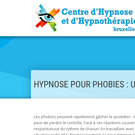
HYPNOSE POUR PHOBIES : 
Les phobies peuvent rapidement gâcher le quotidien : év
peur de perdre le contrôle. Face à ces réactions souven
respectueuse du rythme de chacun. En travaillant avec l’
situation redoutée. Progressivement, la peur diminue, la