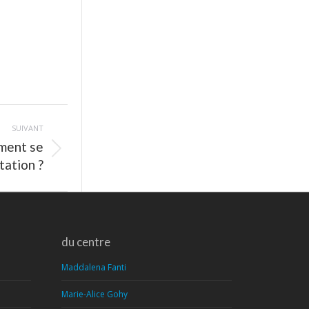
SUIVANT
ment se
tation ?
du centre
Maddalena Fanti
Marie-Alice Gohy