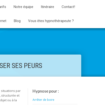
arifs
Notre équipe
Itinéraire
Contact!
ernet
Blog
Vous êtes hypnothérapeute ?
SER SES PEURS
 situations par
Hypnose pour :
 structurée et
Arrêter de boire
objet ou à la