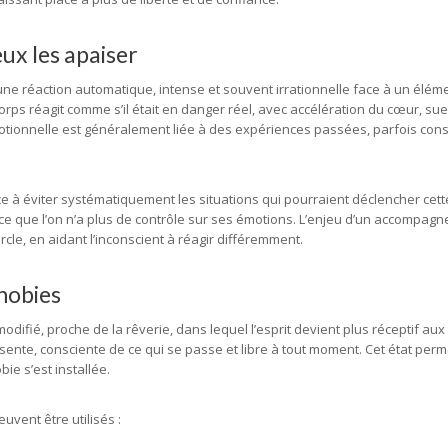
ux les apaiser
e réaction automatique, intense et souvent irrationnelle face à un élémen
orps réagit comme s’il était en danger réel, avec accélération du cœur, sue
otionnelle est généralement liée à des expériences passées, parfois cons
e à éviter systématiquement les situations qui pourraient déclencher cett
ance que l’on n’a plus de contrôle sur ses émotions. L’enjeu d’un accompag
le, en aidant l’inconscient à réagir différemment.
hobies
odifié, proche de la rêverie, dans lequel l’esprit devient plus réceptif a
ente, consciente de ce qui se passe et libre à tout moment. Cet état perm
ie s’est installée.
vent être utilisés :