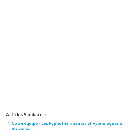
hypnose bruxelles, hypnothérapie bruxelles, centre d’hypnose
bruxelles, hypnose, hypnothérapie, hypnothérapeute, Praticien
en hypnose, l’ hypnose, par hypnose, thérapie par hypnose,
hypnothérapeute bruxelles, hypnothérapie bruxelles, hypnose
bruxelles, hypnose thérapeutique, hypnose spirituelle,
thérapeutique, thérapie, l’ hypnothérapie, d’ hypnose,
confiance en soi, séances d’ hypnose, praticien en hypnose
Hypnologue à Renaix Forest | Karine
Latrasse
Articles Similaires:
Notre équipe – Les Hypnothérapeutes et Hypnologues à
Bruxelles