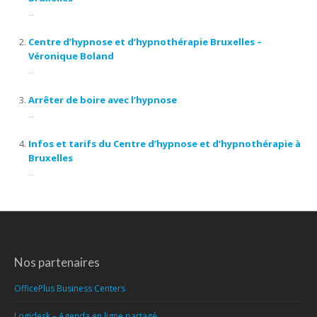
...
Centre d’hypnose et d’hypnothérapie Bruxelles –
Véronique Boland
...
Arrêter de boire avec l’hypnose
...
Infos et tarifs du Centre d’hypnose et d’hypnothérapie à
Bruxelles
...
Nos partenaires
OfficePlus Business Centers
Logidesk – Agenda en ligne partagé