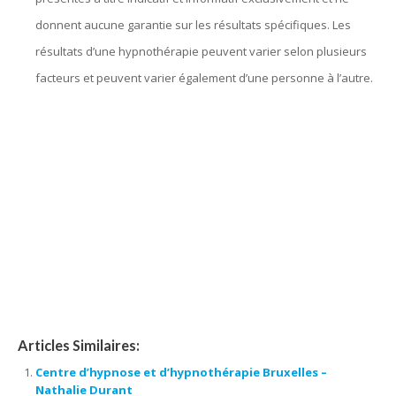
donnent aucune garantie sur les résultats spécifiques. Les
résultats d’une hypnothérapie peuvent varier selon plusieurs
facteurs et peuvent varier également d’une personne à l’autre.
hypnose bruxelles, hypnothérapie bruxelles, centre d’hypnose
bruxelles, hypnose, hypnothérapie, hypnothérapeute, Praticien
en hypnose, l’ hypnose, par hypnose, thérapie par hypnose,
hypnothérapeute bruxelles, hypnothérapie bruxelles, hypnose
bruxelles, hypnose thérapeutique, hypnose spirituelle,
thérapeutique, thérapie, l’ hypnothérapie, d’ hypnose,
confiance en soi, séances d’ hypnose, praticien en hypnose
Articles Similaires:
Centre d’hypnose et d’hypnothérapie Bruxelles –
Nathalie Durant