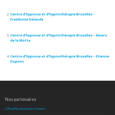
...
Centre d’hypnose et d’hypnothérapie Bruxelles –
Framboise Delaude
...
Centre d’hypnose et d’hypnothérapie Bruxelles – Amaru
de la Motta
...
Centre d’hypnose et d’hypnothérapie Bruxelles – Etienne
Dupont
...
Nos partenaires
OfficePlus Business Centers