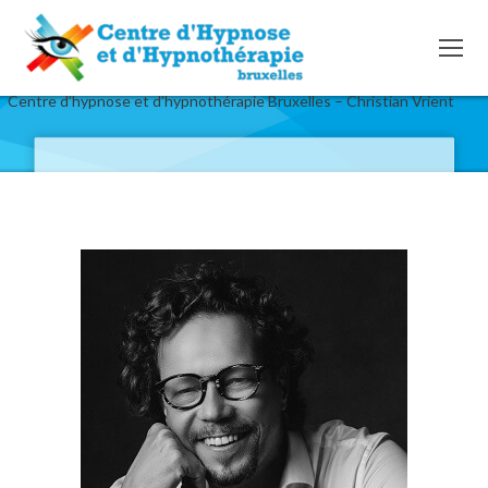
Centre d’hypnose et d’hypnothérapie Bruxelles – Christian Vrient