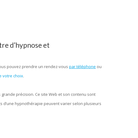
tre d’hypnose et
 Vous pouvez prendre un rendez-vous
par téléphone
ou
 votre choix
.
s grande précision. Ce site Web et son contenu sont
tats d’une hypnothérapie peuvent varier selon plusieurs
n en hypnose, l’ hypnose, par hypnose, thérapie par