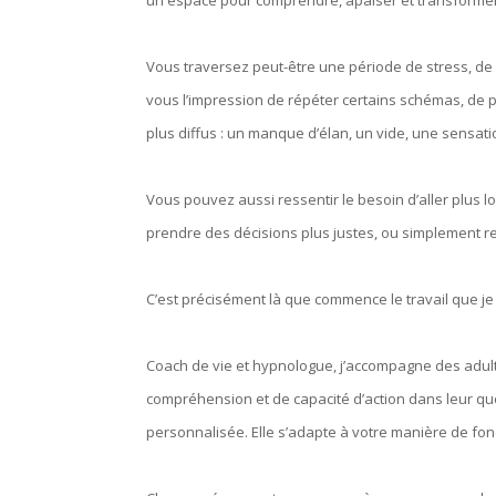
un espace pour comprendre, apaiser et transformer
Vous traversez peut-être une période de stress, de
vous l’impression de répéter certains schémas, de pe
plus diffus : un manque d’élan, un vide, une sensa
Vous pouvez aussi ressentir le besoin d’aller plus 
prendre des décisions plus justes, ou simplement ret
C’est précisément là que commence le travail que j
Coach de vie et hypnologue, j’accompagne des adulte
compréhension et de capacité d’action dans leur quo
personnalisée. Elle s’adapte à votre manière de fo