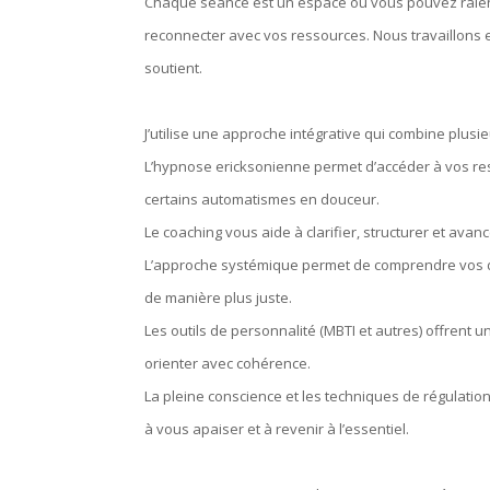
Chaque séance est un espace où vous pouvez ralent
reconnecter avec vos ressources. Nous travaillons
soutient.
J’utilise une approche intégrative qui combine plusi
L’hypnose ericksonienne permet d’accéder à vos ress
certains automatismes en douceur.
Le coaching vous aide à clarifier, structurer et ava
L’approche systémique permet de comprendre vos dy
de manière plus juste.
Les outils de personnalité (MBTI et autres) offrent
orienter avec cohérence.
La pleine conscience et les techniques de régulat
à vous apaiser et à revenir à l’essentiel.