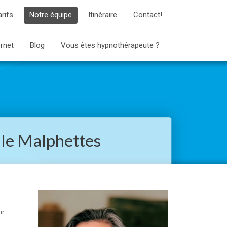
arifs
Notre équipe
Itinéraire
Contact!
ernet
Blog
Vous êtes hypnothérapeute ?
lle Malphettes
ir