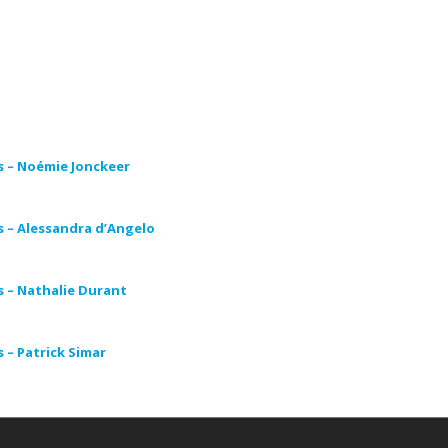
bruxelles, hypnose bruxelles, hypnose thérapeutique, hypnose spirituelle
ticien en hypnose
s – Noémie Jonckeer
s – Alessandra d’Angelo
s – Nathalie Durant
 – Patrick Simar