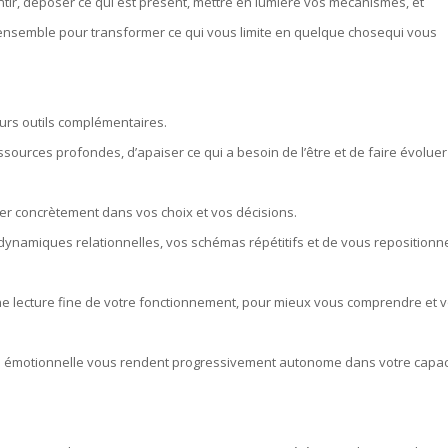
ir, déposer ce qui est présent, mettre en lumière vos mécanismes, et
 ensemble pour transformer ce qui vous limite en quelque chosequi vous
eurs outils complémentaires.
ources profondes, d’apaiser ce qui a besoin de l’être et de faire évoluer
ncer concrètement dans vos choix et vos décisions.
namiques relationnelles, vos schémas répétitifs et de vous repositionn
 une lecture fine de votre fonctionnement, pour mieux vous comprendre et 
ion émotionnelle vous rendent progressivement autonome dans votre capac