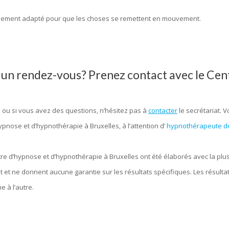
pagnement adapté pour que les choses se remettent en mouvement.
r un rendez-vous? Prenez contact avec le Cen
 ou si vous avez des questions, n’hésitez pas à
contacter
le secrétariat.
ypnose et d’hypnothérapie à Bruxelles, à l’attention d’
hypnothérapeute de
tre d’hypnose et d’hypnothérapie à Bruxelles ont été élaborés avec la plu
ent et ne donnent aucune garantie sur les résultats spécifiques. Les résul
 à l’autre.
 d’hypnose bruxelles, hypnose, hypnothérapie, hypnothérapeute, Praticie