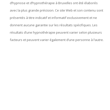
d’hypnose et d’hypnothérapie à Bruxelles ont été élaborés
avec la plus grande précision. Ce site Web et son contenu sont
présentés à titre indicatif et informatif exclusivement et ne
donnent aucune garantie sur les résultats spécifiques. Les
résultats d’une hypnothérapie peuvent varier selon plusieurs
facteurs et peuvent varier également d’une personne à l’autre.
hypnose bruxelles, hypnothérapie bruxelles, centre d’hypnose
bruxelles, hypnose, hypnothérapie, hypnothérapeute, Praticien
en hypnose, l’ hypnose, par hypnose, thérapie par hypnose,
hypnothérapeute bruxelles, hypnothérapie bruxelles, hypnose
bruxelles, hypnose thérapeutique, hypnose spirituelle,
thérapeutique, thérapie, l’ hypnothérapie, d’ hypnose,
confiance en soi, séances d’ hypnose, praticien en hypnose