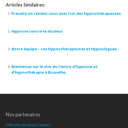
Articles Similaires:
Prendre un rendez-vous avec l’un des hypnothérapeutes
...
Hypnose contre la douleur
...
Notre équipe – Les Hypnothérapeutes et Hypnologues
...
Bienvenue sur le site du Centre d’hypnose et
d’hypnothérapie à Bruxelles
...
Nos partenaires
OfficePlus Business Centers