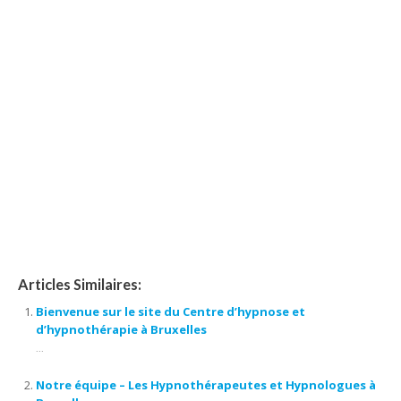
en soi, séances d’ hypnose, praticien en hypnose
hypnose bruxelles
Articles Similaires:
Bienvenue sur le site du Centre d’hypnose et
d’hypnothérapie à Bruxelles
...
Notre équipe – Les Hypnothérapeutes et Hypnologues à