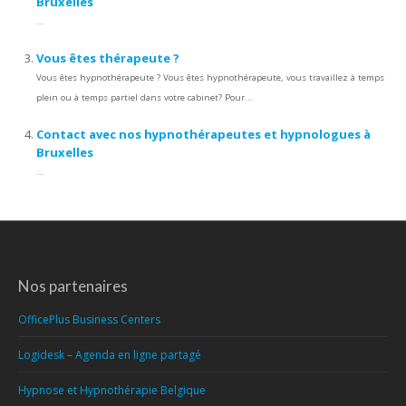
Bruxelles
...
Vous êtes thérapeute ?
Vous êtes hypnothérapeute ? Vous êtes hypnothérapeute, vous travaillez à temps
plein ou à temps partiel dans votre cabinet? Pour...
Contact avec nos hypnothérapeutes et hypnologues à
Bruxelles
...
Nos partenaires
OfficePlus Business Centers
Logidesk – Agenda en ligne partagé
Hypnose et Hypnothérapie Belgique