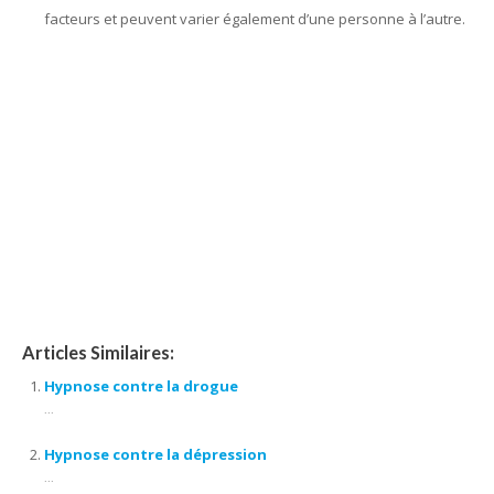
facteurs et peuvent varier également d’une personne à l’autre.
hypnose bruxelles, hypnothérapie bruxelles, centre d’hypnose
bruxelles, hypnose, hypnothérapie, hypnothérapeute, Praticien
en hypnose, l’ hypnose, par hypnose, thérapie par hypnose,
hypnothérapeute bruxelles, hypnothérapie bruxelles, hypnose
bruxelles, hypnose thérapeutique, hypnose spirituelle,
thérapeutique, thérapie, l’ hypnothérapie, d’ hypnose,
confiance en soi, séances d’ hypnose, praticien en hypnose
Articles Similaires:
Hypnose contre la drogue
...
Hypnose contre la dépression
...