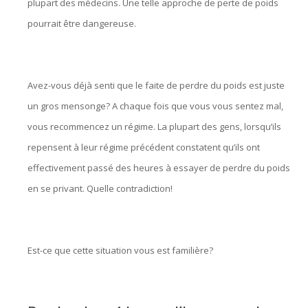
plupart des médecins. Une telle approche de perte de poids
pourrait être dangereuse.
hypnologue bruxelles, hypnose
bruxelles
Avez-vous déjà senti que le faite de perdre du poids est juste
un gros mensonge? A chaque fois que vous vous sentez mal,
vous recommencez un régime. La plupart des gens, lorsqu’ils
repensent à leur régime précédent constatent qu’ils ont
effectivement passé des heures à essayer de perdre du poids
en se privant. Quelle contradiction!
hypnothérapie bruxelles,
hypnose bruxelles, hypnologue bruxelles
Est-ce que cette situation vous est familière?
hypnologue
bruxelles, hypnothérapeute bruxelles