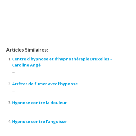
hypnothérapeute bruxelles, hypnothérapie bruxelles, hypnose
bruxelles, hypnose thérapeutique, hypnose spirituelle,
thérapeutique, thérapie, l’ hypnothérapie, d’ hypnose,
confiance en soi, séances d’ hypnose, praticien en hypnose
Articles Similaires:
Centre d’hypnose et d’hypnothérapie Bruxelles –
Caroline Angé
...
Arrêter de fumer avec l’hypnose
...
Hypnose contre la douleur
...
Hypnose contre l’angoisse
...