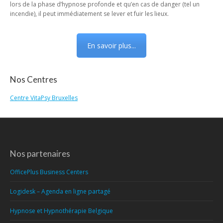
lors de la phase d’hypnose profonde et qu’en cas de danger (tel un
incendie), il peut immédiatement se lever et fuir les lieux.
En savoir plus...
Nos Centres
Centre VitaPsy Bruxelles
Nos partenaires
OfficePlus Business Centers
Logidesk – Agenda en ligne partagé
Hypnose et Hypnothérapie Belgique