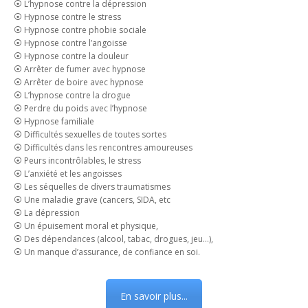
⦿ L’hypnose contre la dépression
⦿ Hypnose contre le stress
⦿ Hypnose contre phobie sociale
⦿ Hypnose contre l’angoisse
⦿ Hypnose contre la douleur
⦿ Arrêter de fumer avec hypnose
⦿ Arrêter de boire avec hypnose
⦿ L’hypnose contre la drogue
⦿ Perdre du poids avec l’hypnose
⦿ Hypnose familiale
⦿ Difficultés sexuelles de toutes sortes
⦿ Difficultés dans les rencontres amoureuses
⦿ Peurs incontrôlables, le stress
⦿ L’anxiété et les angoisses
⦿ Les séquelles de divers traumatismes
⦿ Une maladie grave (cancers, SIDA, etc
⦿ La dépression
⦿ Un épuisement moral et physique,
⦿ Des dépendances (alcool, tabac, drogues, jeu…),
⦿ Un manque d’assurance, de confiance en soi.
En savoir plus...