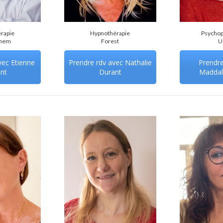
rapie
Hypnothérapie
Psychop
hem
Forest
U
vec Etienne
Prendre rdv avec Nathalie
Prendre
nt
Durant
Maddal