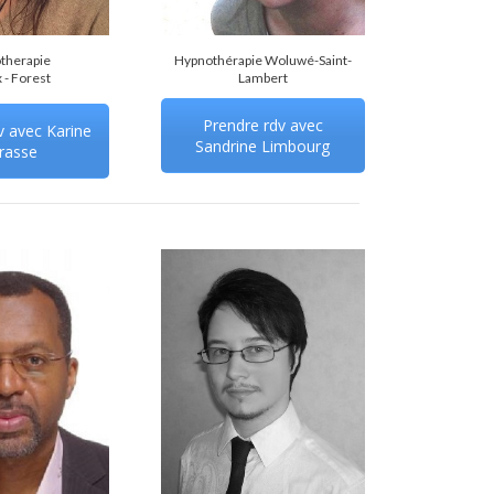
therapie
Hypnothérapie Woluwé-Saint-
 - Forest
Lambert
Prendre rdv avec
v avec Karine
Sandrine Limbourg
rasse