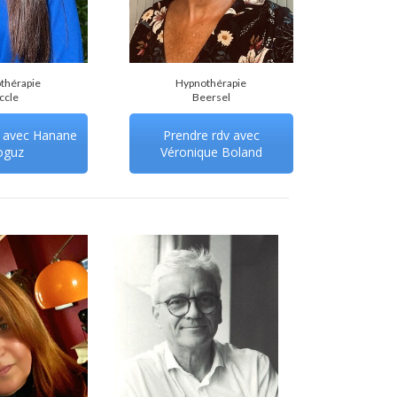
thérapie
Hypnothérapie
ccle
Beersel
v avec Hanane
Prendre rdv avec
oguz
Véronique Boland