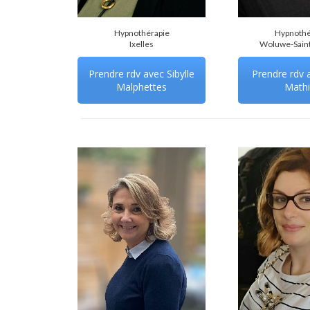
Hypnothérapie
Hypnothé
Ixelles
Woluwe-Sain
Prendre rdv avec Sibylle
Prendre rdv a
Malphettes
Math