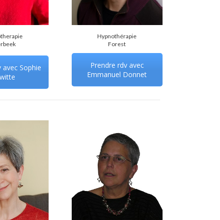
therapie
Hypnothérapie
erbeek
Forest
Prendre rdv avec
v avec Sophie
Emmanuel Donnet
witte