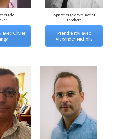
thérapie
Hypnothérapie Woluwe-St-
eken
Lambert
 avec Olivier
Prendre rdv avec
anga
Alexander Nicholls