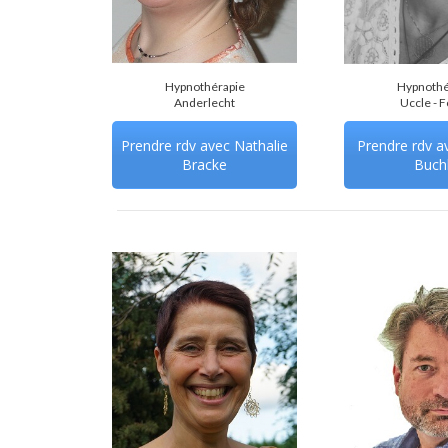
Hypnothérapie
Hypnothé
Anderlecht
Uccle - F
Prendre rdv avec Nathalie
Prendre rdv av
Bracke
Buchl