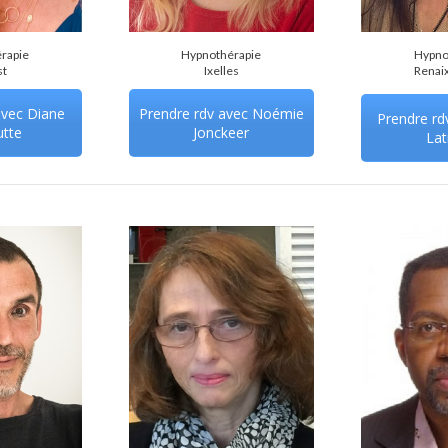
rapie
Hypnothérapie
Hypno
st
Ixelles
Renaix
avec Diane
Prendre rdv avec Noémie
Prendre rd
utte
Jonckeer
Lat