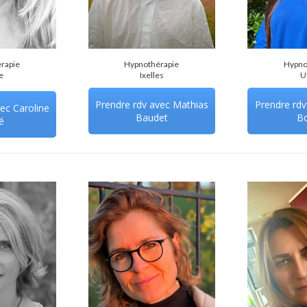
rapie
Hypnothérapie
Hypno
e
Ixelles
U
Prendre rdv avec Mathias
Prendre rd
ec Caroline
Baudet
B
é