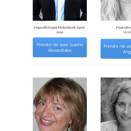
Hypnothérapie Molenbeek-Saint-
Hypnothe
Jean
Uccl
Prendre rdv avec Ioannis
Prendre rdv av
Alexandrakis
Ang