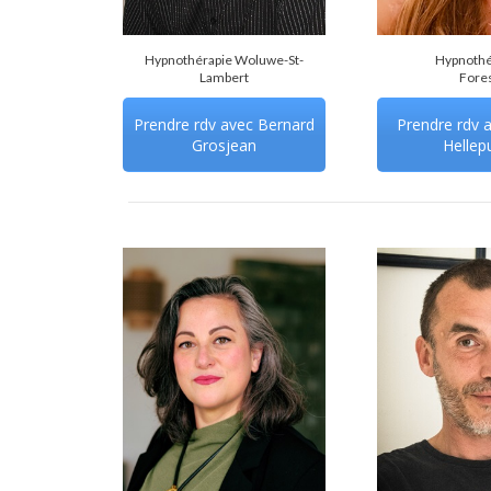
Hypnothérapie Woluwe-St-
Hypnothé
Lambert
Fore
Prendre rdv avec Bernard
Prendre rdv 
Grosjean
Hellep