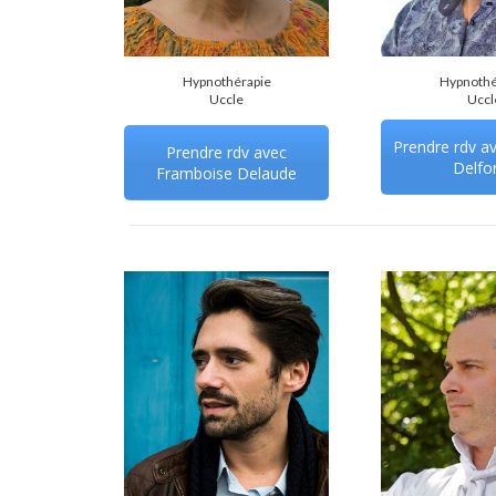
Hypnothérapie
Hypnothé
Uccle
Uccl
Prendre rdv av
Prendre rdv avec
Delfo
Framboise Delaude