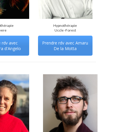
thérapie
Hypnothérapie
vere
Uccle -Forest
 rdv avec
Prendre rdv avec Amaru
ra d'Angelo
De la Motta