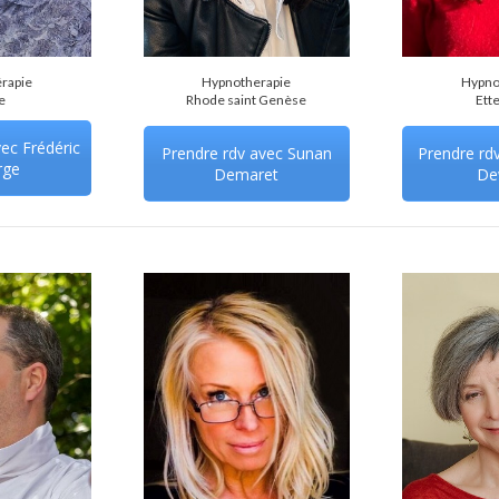
rapie
Hypnotherapie
Hypno
e
Rhode saint Genèse
Ett
ec Frédéric
Prendre rdv avec Sunan
Prendre rd
rge
Demaret
De