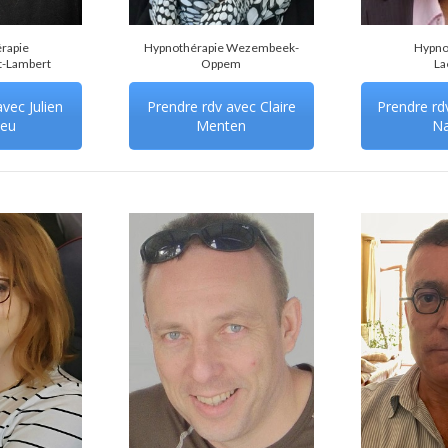
rapie
Hypnothérapie Wezembeek-
Hypno
t-Lambert
Oppem
La
vec Julien
Prendre rdv avec Claire
Prendre rdv
ieu
Menten
N