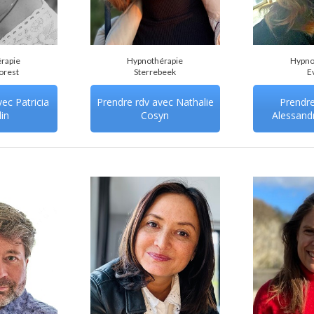
rapie
Hypnothérapie
Hypno
orest
Sterrebeek
E
ec Patricia
Prendre rdv avec Nathalie
Prendre
in
Cosyn
Alessand