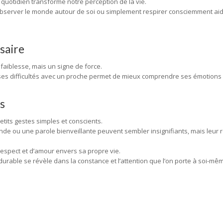
 quotidien transforme notre perception de la vie.
observer le monde autour de soi ou simplement respirer consciemment aide
saire
faiblesse, mais un signe de force.
es difficultés avec un proche permet de mieux comprendre ses émotions et
s
etits gestes simples et conscients.
de ou une parole bienveillante peuvent sembler insignifiants, mais leur r
 respect et d’amour envers sa propre vie.
durable se révèle dans la constance et l’attention que l’on porte à soi-mê