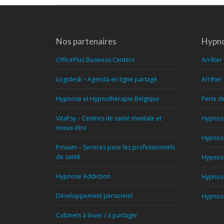
Nos partenaires
Hypno
OfficePlus Business Centers
Arrêter
Logidesk – Agenda en ligne partagé
Arrêter
Hypnose et Hypnothérapie Belgique
Perte d
VitaPsy – Centres de santé mentale et
Hypnose
mieux-être
Hypnose
Privium – Services pour les professionnels
de santé
Hypnose
Hypnose Addiction
Hypnose
Développement personnel
Hypnose
Cabinets à louer / à partager