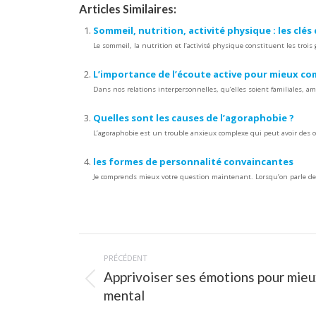
Articles Similaires:
Sommeil, nutrition, activité physique : les clés 
Le sommeil, la nutrition et l’activité physique constituent les trois
L’importance de l’écoute active pour mieux co
Dans nos relations interpersonnelles, qu’elles soient familiales, a
Quelles sont les causes de l’agoraphobie ?
L’agoraphobie est un trouble anxieux complexe qui peut avoir des ori
les formes de personnalité convaincantes
Je comprends mieux votre question maintenant. Lorsqu’on parle des
Navigation
PRÉCÉDENT
article
Apprivoiser ses émotions pour mie
Article
mental
précédent
: