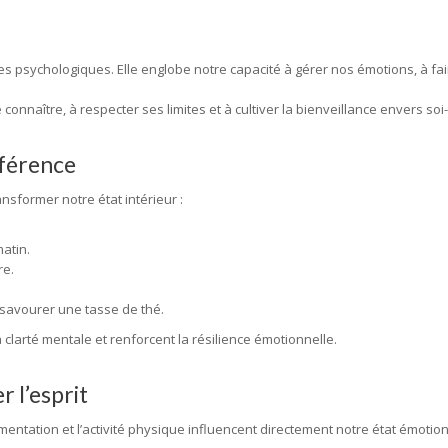
es psychologiques. Elle englobe notre capacité à gérer nos émotions, à fair
connaître, à respecter ses limites et à cultiver la bienveillance envers so
fférence
sformer notre état intérieur :
atin.
re.
savourer une tasse de thé.
clarté mentale et renforcent la résilience émotionnelle.
 l’esprit
alimentation et l’activité physique influencent directement notre état émotion