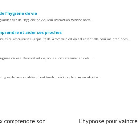
de l’hygiène de vie
 grandes clés de l’hygiène de vie. Leur interaction façonne notre...
mprendre et aider ses proches
micales ou amoureuses, la qualité de la communication est essentielle pour maintenir des...
gines variées. Dans cet article, nous allons examiner en détail...
 types de personnalité qui ont tendance à être plus persuasifs que...
ux comprendre son
L’hypnose pour vaincre 
Article
suivant
: