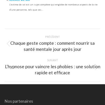
L’estime de soi est un sujet complexe qui englobe de nombreux aspects de la vie
d’une personne, tels que ses...
Navigation
PRÉCÉDENT
article
Chaque geste compte : comment nourrir sa
Article
santé mentale jour après jour
précédent
:
SUIVANT
L’hypnose pour vaincre les phobies : une solution
Article
rapide et efficace
suivant
:
Nos partenaires