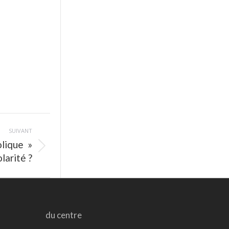
SUIVANT
olique »
larité ?
du centre