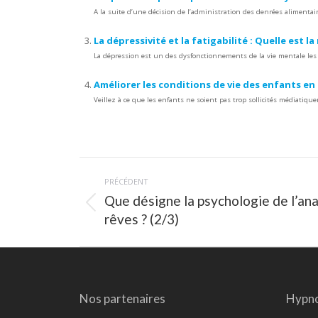
A la suite d’une décision de l’administration des denrées alimenta
La dépressivité et la fatigabilité : Quelle est la
La dépression est un des dysfonctionnements de la vie mentale les 
Améliorer les conditions de vie des enfants en 
Veillez à ce que les enfants ne soient pas trop sollicités médiati
Navigation
PRÉCÉDENT
article
Que désigne la psychologie de l’an
Article
rêves ? (2/3)
précédent
:
Nos partenaires
Hypno