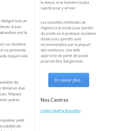
le mieux, ni la manière la plus
rapide pour y arriver.
. Malgré tout un
Les nouvelles méthodes de
élever à eux
régimes à la mode pour perdre
’abandon ont la
du poids ou la pratique soudaine
d’exercices sportifs sont
 non se révèlent
recommandées par la plupart
moi se présente
des médecins. Une telle
vidu lequel vole
approche de perte de poids
pourrait être dangereuse.
En savoir plus...
ensemble de
e distance due
as, l’impact
Nos Centres
ents autres
Centre VitaPsy Bruxelles
inquiéter petit
ossibilité de