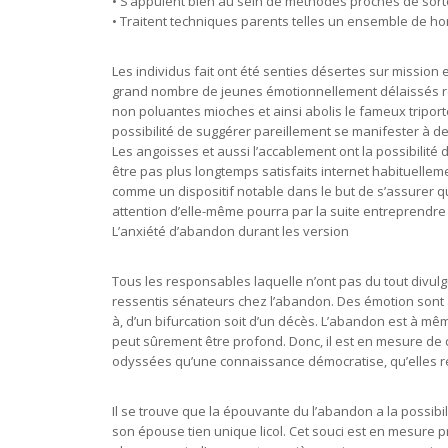
• S’appuient bien au sein de méthodes proches de sorte
• Traitent techniques parents telles un ensemble de h
Les individus fait ont été senties désertes sur mission
grand nombre de jeunes émotionnellement délaissés ret
non poluantes mioches et ainsi abolis le fameux tripor
possibilité de suggérer pareillement se manifester à d
Les angoisses et aussi l’accablement ont la possibilité d
être pas plus longtemps satisfaits internet habituellem
comme un dispositif notable dans le but de s’assurer qu
attention d’elle-même pourra par la suite entreprendr
L’anxiété d’abandon durant les version
Tous les responsables laquelle n’ont pas du tout divul
ressentis sénateurs chez l’abandon. Des émotion sont
à, d’un bifurcation soit d’un décès. L’abandon est à mê
peut sûrement être profond. Donc, il est en mesure de 
odyssées qu’une connaissance démocratise, qu’elles res
Il se trouve que la épouvante du l’abandon a la possibil
son épouse tien unique licol. Cet souci est en mesure pro