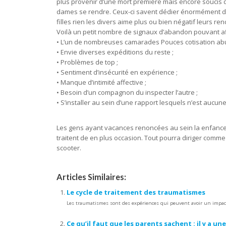
plus provenir d’une mort première mais encore soucis d
dames se rendre. Ceux-ci savent dédier énormément de t
filles rien les divers aime plus ou bien négatif leurs ren
Voilà un petit nombre de signaux d’abandon pouvant aff
• L’un de nombreuses camarades Pouces cotisation abus
• Envie diverses expéditions du reste ;
• Problèmes de top ;
• Sentiment d’insécurité en expérience ;
• Manque d’intimité affective ;
• Besoin d’un compagnon du inspecter l’autre ;
• S’installer au sein d’une rapport lesquels n’est aucun
Les gens ayant vacances renoncées au sein la enfance on
traitent de en plus occasion. Tout pourra diriger comm
scooter.
Articles Similaires:
Le cycle de traitement des traumatismes
Les traumatismes sont des expériences qui peuvent avoir un impact
Ce qu’il faut que les parents sachent : il y a u