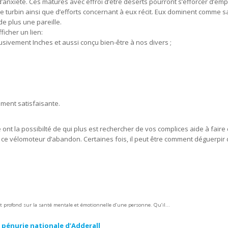
’anxiété. Ces matures avec effroi d’être déserts pourront s’efforcer d’em
urbin ainsi que d’efforts concernant à eux récit. Eux dominent comme sai
de plus une pareille.
icher un lien:
ivement Inches et aussi conçu bien-être à nos divers ;
ement satisfaisante.
t la possibilté de qui plus est rechercher de vos complices aide à faire d
e ce vélomoteur d’abandon. Certaines fois, il peut être comment déguerpi
 profond sur la santé mentale et émotionnelle d’une personne. Qu’il...
ne pénurie nationale d’Adderall