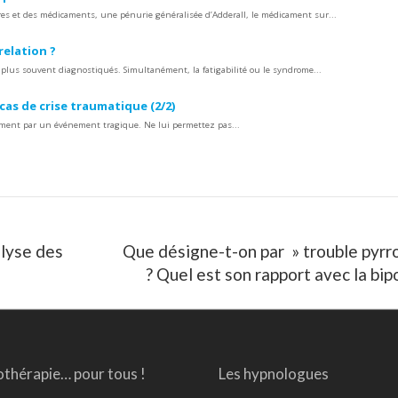
ires et des médicaments, une pénurie généralisée d’Adderall, le médicament sur...
 relation ?
plus souvent diagnostiqués. Simultanément, la fatigabilité ou le syndrome...
cas de crise traumatique (2/2)
quement par un événement tragique. Ne lui permettez pas...
alyse des
Que désigne-t-on par » trouble pyrr
Article
? Quel est son rapport avec la bipo
suivant
:
thérapie… pour tous !
Les hypnologues