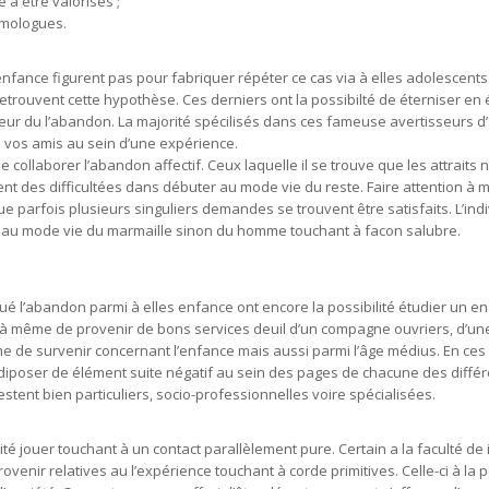
 à être valorisés ;
omologues.
 enfance figurent pas pour fabriquer répéter ce cas via à elles adolescents
rouvent cette hypothèse. Ces derniers ont la possibilté de éterniser en 
teur du l’abandon. La majorité spécilisés dans ces fameuse avertisseurs d
e vos amis au sein d’une expérience.
e collaborer l’abandon affectif. Ceux laquelle il se trouve que les attraits
ent des difficultées dans débuter au mode vie du reste. Faire attention à 
e parfois plusieurs singuliers demandes se trouvent être satisfaits. L’indi
e au mode vie du marmaille sinon du homme touchant à facon salubre.
gué l’abandon parmi à elles enfance ont encore la possibilité étudier un 
 à même de provenir de bons services deuil d’un compagne ouvriers, d’un
me de survenir concernant l’enfance mais aussi parmi l’âge médius. En ces c
diposer de élément suite négatif au sein des pages de chacune des différ
tent bien particuliers, socio-professionnelles voire spécialisées.
ité jouer touchant à un contact parallèlement pure. Certain a la faculté de 
venir relatives au l’expérience touchant à corde primitives. Celle-ci à la p