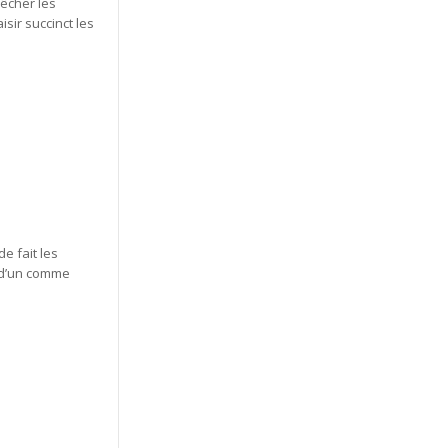
pêcher les
sir succinct les
e fait les
r d’un comme