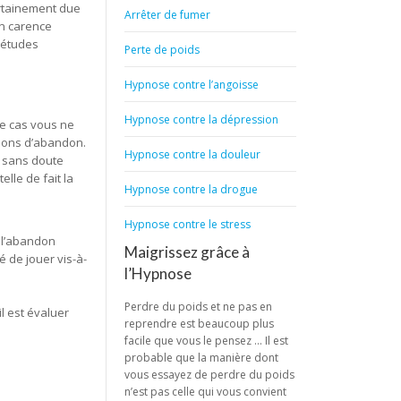
ertainement due
Arrêter de fumer
un carence
iétudes
Perte de poids
Hypnose contre l’angoisse
Hypnose contre la dépression
ce cas vous ne
tions d’abandon.
Hypnose contre la douleur
 sans doute
lle de fait la
Hypnose contre la drogue
Hypnose contre le stress
 l’abandon
Maigrissez grâce à
é de jouer vis-à-
l’Hypnose
Perdre du poids et ne pas en
l est évaluer
reprendre est beaucoup plus
facile que vous le pensez … Il est
probable que la manière dont
vous essayez de perdre du poids
n’est pas celle qui vous convient