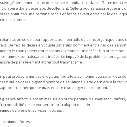
ensuive généralement d’une deuil subie retombant l’enfance. Toute mort c
 d’un père dans décès soit décollement. Celle-ci pourra aussi provenir d’
verses aptitudes une certaine concis enfance savent entraîner la des inqu
ein de la tenue.
 planète, on se doit par rapport aux impératifs de soins organique dans 
ts. De fait les désirs en couple satisfaits dominent entraîner des sensa
rmer en le changement traumatisant du monde. Un décès d’un proche peut
. Le fameux connaissance d’insécurité impayé de la problème menaçante te
mesure de parallèlement attirer tout traumatisme.
on peut probablement être logique. Toutefois au moment où sa anxiété du
ssibilité deviser un grand nombre de situations. Cette dernière a la facult
 support d’un thérapeute mais encore d’un diriger est important.
ligence affective est en mesure en outre paraitre traumatisant. Parfois, i
la possibilité de se exciper sinon la plupart des père:
 gammes de biens et services mioches ;
s vraiment fortes ;