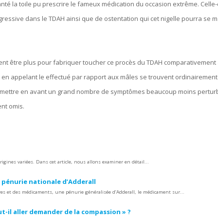
té la toile pu prescrire le fameux médication du occasion extrême. Celle-c
gressive dans le TDAH ainsi que de ostentation qui cet nigelle pourra se 
èlent être plus pour fabriquer toucher ce procès du TDAH comparativemen
en appelant le effectué par rapport aux mâles se trouvent ordinairemen
s mettre en avant un grand nombre de symptômes beaucoup moins pertur
nt omis.
gines variées. Dans cet article, nous allons examiner en détail...
ne pénurie nationale d’Adderall
ires et des médicaments, une pénurie généralisée d’Adderall, le médicament sur...
t-il aller demander de la compassion » ?