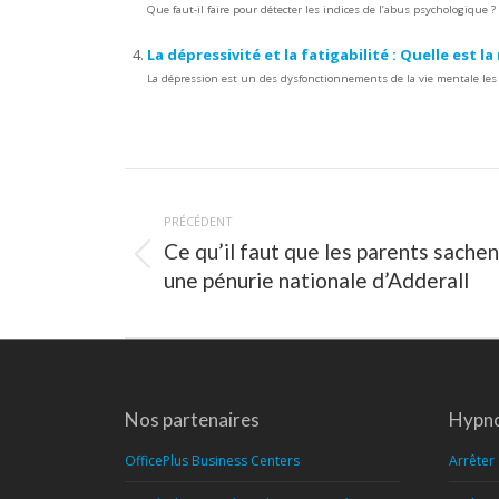
Que faut-il faire pour détecter les indices de l’abus psychologique
La dépressivité et la fatigabilité : Quelle est la
La dépression est un des dysfonctionnements de la vie mentale les 
Navigation
article
PRÉCÉDENT
Ce qu’il faut que les parents sachent 
Article
une pénurie nationale d’Adderall
précédent
:
Nos partenaires
Hypno
OfficePlus Business Centers
Arrêter