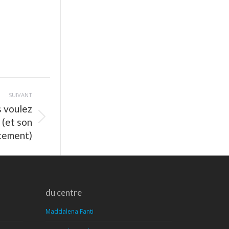
SUIVANT
s voulez
 (et son
itement)
du centre
Maddalena Fanti