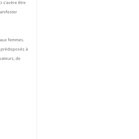
i s’avère être
manifester
t aux femmes.
t prédisposés à
bateurs, de