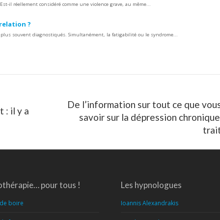
 ? Est-il réellement considéré comme une violence grave, au même...
 relation ?
plus souvent diagnostiqués. Simultanément, la fatigabilité ou le syndrome...
De l’information sur tout ce que vou
: il y a
Article
savoir sur la dépression chronique
suivant
tra
:
thérapie… pour tous !
Les hypnologues
 de boire
Ioannis Alexandrakis