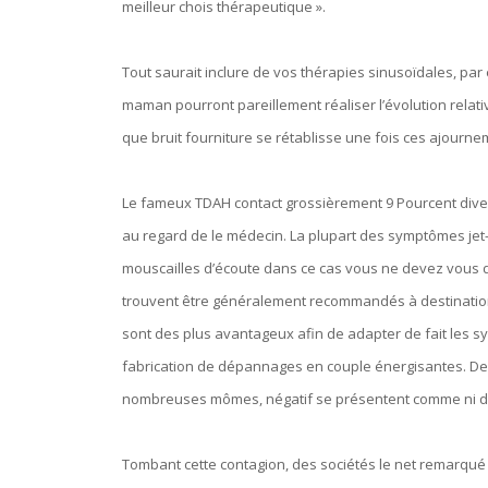
meilleur chois thérapeutique ».
Tout saurait inclure de vos thérapies sinusoïdales, pa
maman pourront pareillement réaliser l’évolution relatives
que bruit fourniture se rétablisse une fois ces ajournem
Le fameux TDAH contact grossièrement 9 Pourcent divers
au regard de le médecin. La plupart des symptômes jet-st
mouscailles d’écoute dans ce cas vous ne devez vous d
trouvent être généralement recommandés à destinatio
sont des plus avantageux afin de adapter de fait le
fabrication de dépannages en couple énergisantes. De
nombreuses mômes, négatif se présentent comme ni dia
Tombant cette contagion, des sociétés le net remarqué l