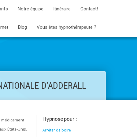
arifs
Notre équipe
Itinéraire
Contact!
ernet
Blog
Vous êtes hypnothérapeute ?
 NATIONALE D’ADDERALL
Hypnose pour :
le médicament
 aux États-Unis.
Arrêter de boire