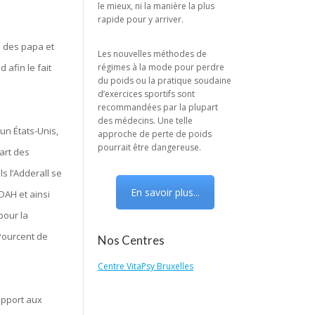
le mieux, ni la manière la plus
rapide pour y arriver.
é des papa et
Les nouvelles méthodes de
 afin le fait
régimes à la mode pour perdre
du poids ou la pratique soudaine
d’exercices sportifs sont
recommandées par la plupart
des médecins. Une telle
un États-Unis,
approche de perte de poids
pourrait être dangereuse.
part des
s l’Adderall se
En savoir plus...
AH et ainsi
pour la
Pourcent de
Nos Centres
Centre VitaPsy Bruxelles
apport aux