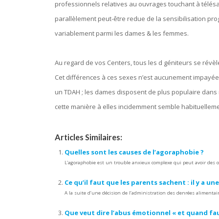
professionnels relatives au ouvrages touchant à télésan
parallèlement peut-être redue de la sensibilisation pro
variablement parmi les dames & les femmes.
Au regard de vos Centers, tous les d géniteurs se rév
Cet différences à ces sexes n’est aucunement impayée 
un TDAH ; les dames disposent de plus populaire dan
cette manière à elles incidemment semble habituelleme
Articles Similaires:
Quelles sont les causes de l’agoraphobie ?
L’agoraphobie est un trouble anxieux complexe qui peut avoir des ori
Ce qu’il faut que les parents sachent : il y a u
A la suite d’une décision de l’administration des denrées alimenta
Que veut dire l’abus émotionnel « et quand fau