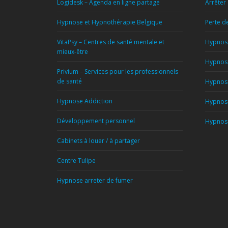
Logidesk – Agenda en ligne partagé
Arrêter
Hypnose et Hypnothérapie Belgique
Perte d
VitaPsy – Centres de santé mentale et
Hypnose
mieux-être
Hypnose
Privium – Services pour les professionnels
de santé
Hypnose
Hypnose Addiction
Hypnose
Développement personnel
Hypnose
Cabinets à louer / à partager
Centre Tulipe
Hypnose arreter de fumer