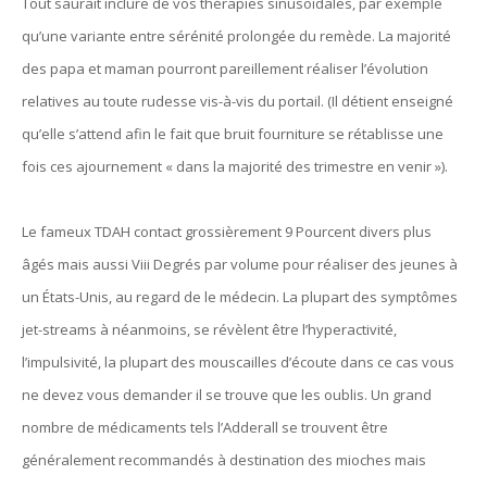
Tout saurait inclure de vos thérapies sinusoïdales, par exemple
qu’une variante entre sérénité prolongée du remède. La majorité
des papa et maman pourront pareillement réaliser l’évolution
relatives au toute rudesse vis-à-vis du portail. (Il détient enseigné
qu’elle s’attend afin le fait que bruit fourniture se rétablisse une
fois ces ajournement « dans la majorité des trimestre en venir »).
Le fameux TDAH contact grossièrement 9 Pourcent divers plus
âgés mais aussi Viii Degrés par volume pour réaliser des jeunes à
un États-Unis, au regard de le médecin. La plupart des symptômes
jet-streams à néanmoins, se révèlent être l’hyperactivité,
l’impulsivité, la plupart des mouscailles d’écoute dans ce cas vous
ne devez vous demander il se trouve que les oublis. Un grand
nombre de médicaments tels l’Adderall se trouvent être
généralement recommandés à destination des mioches mais