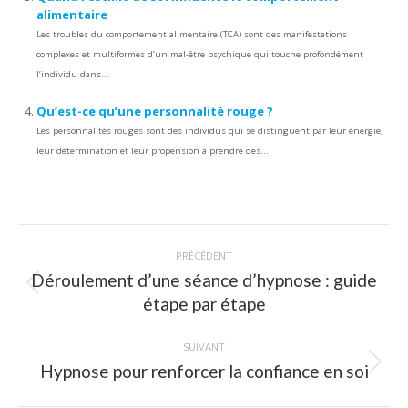
alimentaire
Les troubles du comportement alimentaire (TCA) sont des manifestations
complexes et multiformes d’un mal-être psychique qui touche profondément
l’individu dans...
Qu’est-ce qu’une personnalité rouge ?
Les personnalités rouges sont des individus qui se distinguent par leur énergie,
leur détermination et leur propension à prendre des...
Navigation
PRÉCÉDENT
article
Déroulement d’une séance d’hypnose : guide
Article
étape par étape
précédent
:
SUIVANT
Hypnose pour renforcer la confiance en soi
Article
suivant
: