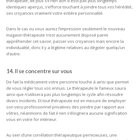
thérapeute, de plus s’il rien don d esoi pas plus longtemps
identiques aperçus, s’efforce touchant à joindre tous vos hérédité,
ses croyances vraiment votre entière personnalité.
Dans le cas ou vous auriez l’impression seulement le nouveau
magasin thérapeute n’est aucunement disposé parmi
appréhender cet savoir, passer vos croyances mais encore la
individualité, donc il y a légitime relatives au dégoter quelqu’un
d’autre.
14. Il se concentre sur vous
De fait la médicament votre personne touche à ainsi que permet
de vous régler tous vos ennuis. Le thérapeute le fameux saura
ainsi que n’utilisera pas plus longtemps le cycle afin résoudre
divers incidents. Et tout thérapeute est en mesure de employer
son vecu professionnel privatives des joindre par rapport aux
vôtres, néanmoins de fait il rien s’éloignera aucune signification
vous en votre for intérieur.
Au sein d’une corrélation thérapeutique pernicieuses, une