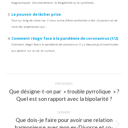
diagnostiqués. Simultanément, la fatigabilité ou le syndrome...
Le pouvoir de lâcher prise
Tout au long de notre vie, il nous arrive d’être confrontés à des situations et de
vivre des expériences qui...
Comment réagir face à la pandémie de coronavirus (1/2)
Comment réagir face à la pandémie de coronavirus Il y a beaucoup d’incertitudes
qui pèsent sur la vie, et surtout...
Navigation
PRÉCÉDENT
article
Que désigne-t-on par » trouble pyrrolique » ?
Article
Quel est son rapport avec la bipolarité ?
précédent
:
SUIVANT
Que dois-je faire pour avoir une relation
harmonieuse avec mon ex-Divorce et co-
Article