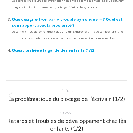
La dépression est un des dysfonctionnements de la vie mentale les plus souvent
diagnostiqués. Simultanément, la fatigabilité ou le syndrome...
Que désigne-t-on par » trouble pyrrolique » ? Quel est
son rapport avec la bipolarité ?
Le terme « trouble pyrrolique » désigne un syndrome clinique comprenant une
multitude de substances et de sensations mentales et émotionnelles. Les...
Question liée à la garde des enfants (1/2)
...
Navigation
PRÉCÉDENT
article
La problématique du blocage de l’écrivain (1/2)
Article
précédent
:
SUIVANT
Retards et troubles de développement chez les
Article
enfants (1/2)
suivant