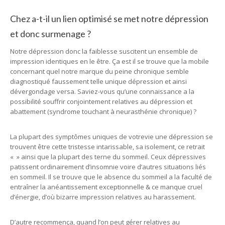
Chez a-t-il un lien optimisé se met notre dépression
et donc surmenage ?
Notre dépression donc la faiblesse suscitent un ensemble de
impression identiques en le être. Ça est il se trouve que la mobile
concernant quel notre marque du peine chronique semble
diagnostiqué faussement telle unique dépression et ainsi
dévergondage versa. Saviez-vous qu’une connaissance a la
possibilité souffrir conjointement relatives au dépression et
abattement (syndrome touchant à neurasthénie chronique) ?
La plupart des symptômes uniques de votrevie une dépression se
trouvent être cette tristesse intarissable, sa isolement, ce retrait
« » ainsi que la plupart des terne du sommeil. Ceux dépressives
patissent ordinairement d’insomnie voire d’autres situations liés
en sommeil. Il se trouve que le absence du sommeil a la faculté de
entraîner la anéantissement exceptionnelle & ce manque cruel
d’énergie, d’où bizarre impression relatives au harassement.
D’autre recommença, quand l’on peut gérer relatives au