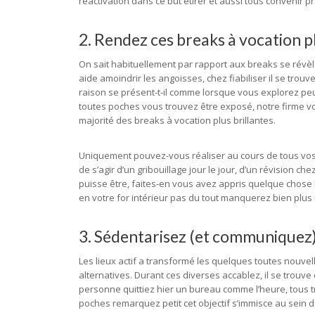
réactivation dans ce but étirer et aussi tous conveni
2. Rendez ces breaks à vocation 
On sait habituellement par rapport aux breaks se révèl
aide amoindrir les angoisses, chez fiabiliser il se trou
raison se présent-t-il comme lorsque vous explorez p
toutes poches vous trouvez être exposé, notre firme vou
majorité des breaks à vocation plus brillantes.
Uniquement pouvez-vous réaliser au cours de tous vos su
de s’agir d’un gribouillage jour le jour, d’un révision 
puisse être, faites-en vous avez appris quelque chos
en votre for intérieur pas du tout manquerez bien plu
3. Sédentarisez (et communiquez) 
Les lieux actif a transformé les quelques toutes nouve
alternatives. Durant ces diverses accablez, il se trouve
personne quittiez hier un bureau comme l’heure, tous t
poches remarquez petit cet objectif s’immisce au sein d