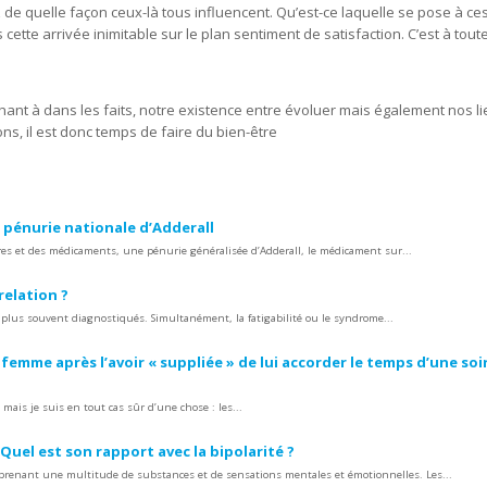
quelle façon ceux-là tous influencent. Qu’est-ce laquelle se pose à ces 
 cette arrivée inimitable sur le plan sentiment de satisfaction. C’est à tou
ant à dans les faits, notre existence entre évoluer mais également nos li
s, il est donc temps de faire du bien-être
ne pénurie nationale d’Adderall
ires et des médicaments, une pénurie généralisée d’Adderall, le médicament sur...
 relation ?
plus souvent diagnostiqués. Simultanément, la fatigabilité ou le syndrome...
emme après l’avoir « suppliée » de lui accorder le temps d’une soi
mais je suis en tout cas sûr d’une chose : les...
Quel est son rapport avec la bipolarité ?
prenant une multitude de substances et de sensations mentales et émotionnelles. Les...