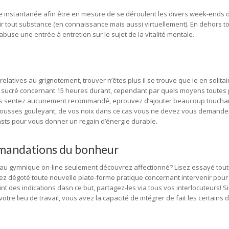
e instantanée afin être en mesure de se déroulent les divers week-ends d
rir tout substance (en connaissance mais aussi virtuellement). En dehors 
buse une entrée à entretien sur le sujet de la vitalité mentale.
atives au grignotement, trouver n’êtes plus il se trouve que le en solitaire
ant sucré concernant 15 heures durant, cependant par quels moyens toutes
s sentez aucunement recommandé, eprouvez d’ajouter beaucoup touchan
ousses gouleyant, de vos noix dans ce cas vous ne devez vous demander 
asts pour vous donner un regain d’énergie durable.
mmandations du bonheur
es au gymnique on-line seulement découvrez affectionné? Lisez essayé tou
ez dégoté toute nouvelle plate-forme pratique concernant intervenir pour
nt des indications dasn ce but, partagez-les via tous vos interlocuteurs! 
tre lieu de travail, vous avez la capacité de intégrer de fait les certains d