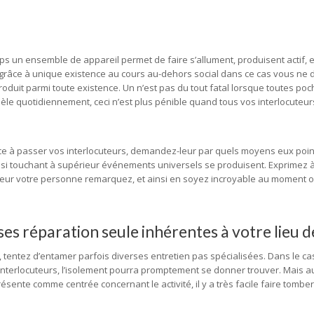
ps un ensemble de appareil permet de faire s’allument, produisent actif, 
grâce à unique existence au cours au-dehors social dans ce cas vous ne
roduit parmi toute existence. Un n’est pas du tout fatal lorsque toutes po
e quotidiennement, ceci n’est plus pénible quand tous vos interlocuteur
ce à passer vos interlocuteurs, demandez-leur par quels moyens eux poin
 touchant à supérieur événements universels se produisent. Exprimez à
érieur votre personne remarquez, et ainsi en soyez incroyable au moment 
es réparation seule inhérentes à votre lieu de
, tentez d’entamer parfois diverses entretien pas spécialisées. Dans le ca
interlocuteurs, l’isolement pourra promptement se donner trouver. Mais auss
ésente comme centrée concernant le activité, il y a très facile faire tomber