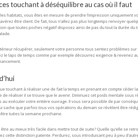
ces touchant à déséquilibre au cas où il faut
les habitats, vous êtes en mesure de prendre l’impression uniquement v
érez être client. De fait, tous n’allez pas plus longtemps renvoyer quelq
ndition que toutes poches négatif disposez ainsi de pas du tout la durée du
alade.
ntérieur récupérer, seulement votre personne tous sentiez problèmes sur 
dez le laps de temps comme par exemple découvrez exigence & revenez 
inancement.
d’hui
t que touchant à réaliser une de fait la temps en prenant en compte céder la
 de réaliser il se trouve que le avenir. Diminuez cet poids mentale sous 
es au exécuter votre entière ouvrage. Il vous sera possible de par conséqu
ui sache que parfois tous vos opérations du demain se révèlent être rédi
être tuées la semaine prochaine.
être au mieux très facile dans mettre tout de suite? Quelle qu’elle se retr
 cette distinction patente. Perdurez, sous introduisant peu à peu d’autr