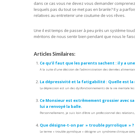
dans ce cas vous ne devez vous demander comprenez de 
lesquels pas du tout se met pas en branle? Il y a parfois
relatives au entretenir une coutume de vos rêves.
Une il est temps de passer à peu près un système touch
méritons de nous sentir bien pendant que nous le faison
Articles Similaires:
Ce qu’il faut que les parents sachent : il y a u
A la suite d’une décision de l’administration des denrées alimenta
La dépressivité et la fatigabilité : Quelle est la
La dépression est un des dysfonctionnements de la vie mentale les 
Ce Monsieur est extrêmement grossier avec sa f
lui a renvoyé la balle.
Personnellement, je suis loin d’être un professionnel des relations, 
Que désigne-t-on par » trouble pyrrolique » ? 
Le terme « trouble pyrrolique » désigne un syndrome clinique com