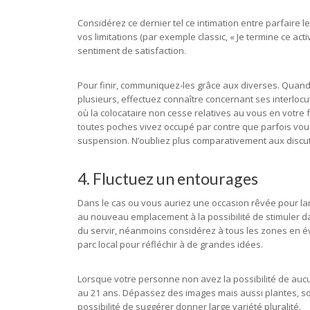
Considérez ce dernier tel ce intimation entre parfaire 
vos limitations (par exemple classic, « Je termine ce ac
sentiment de satisfaction.
Pour finir, communiquez-les grâce aux diverses. Quand
plusieurs, effectuez connaître concernant ses interlocu
où la colocataire non cesse relatives au vous en votre fo
toutes poches vivez occupé par contre que parfois vous 
suspension. N’oubliez plus comparativement aux discut
4. Fluctuez un entourages
Dans le cas ou vous auriez une occasion rêvée pour lang
au nouveau emplacement à la possibilité de stimuler da
du servir, néanmoins considérez à tous les zones en é
parc local pour réfléchir à de grandes idées.
Lorsque votre personne non avez la possibilité de aucu
au 21 ans. Dépassez des images mais aussi plantes, so
possibilité de suggérer donner large variété pluralité.