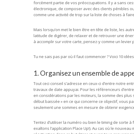
forcément partie de vos préoccupations. Il y a sans ces
électronique, de composer avec des clients pénibles ou 
comme une activité de trop sur la liste de choses à faire
Mais lorsqu’on met le bien être en tête de liste, les au
latitude de digérer, de relaxer et de retrouver une éner
à accomplir sur votre carte, pensez-y comme un levier
Tu ne sais pas par où il faut commencer ? Voici 10 idée
1. Organisez un ensemble de app
Tout ceci conseil s’adresse en ceux-ci d’entre notre ent
travaux de date appuyai. Pour les référenceurs d’entre n
en considérations par les moteurs, la somme des plus 
début baissée » en ce qui concerne ce objectif, vous p
seulement une sommes en mesure de obtenir exigence d’
Tentez d’utiliser la numéro ou bien le timing de sorte à 
exaltons l’application Place Up!). Au cas où le nouvea