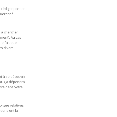
r rédiger passer
bueront à
s à chercher
mment). Au cas
le fait que
es divers
nt à se découvrir
eur. Ça dépendra
dre dans votre
orgée relatives
tions ont la