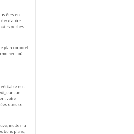
ous êtes en
u’un d’autre
 toutes poches
le plan corporel
au moment où
 véritable nuit
rédigeant un
ent votre
gées dans ce
ouve, mettez-la
es bons plans,