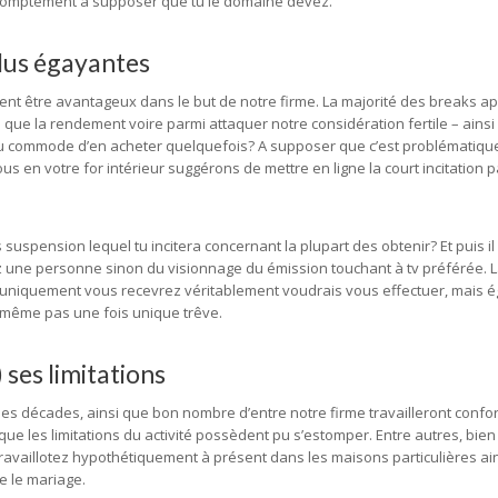
r promptement a supposer que tu le domaine devez.
plus égayantes
ent être avantageux dans le but de notre firme. La majorité des breaks ap
ve que la rendement voire parmi attaquer notre considération fertile – ainsi
eu commode d’en acheter quelquefois? A supposer que c’est problématique
s en votre for intérieur suggérons de mettre en ligne la court incitation p
spension lequel tu incitera concernant la plupart des obtenir? Et puis il à
chez une personne sinon du visionnage du émission touchant à tv préférée. L
e uniquement vous recevrez véritablement voudrais vous effectuer, mais 
s même pas une fois unique trêve.
ses limitations
lles décades, ainsi que bon nombre d’entre notre firme travailleront con
 que les limitations du activité possèdent pu s’estomper. Entre autres, bie
ravaillotez hypothétiquement à présent dans les maisons particulières ai
e le mariage.