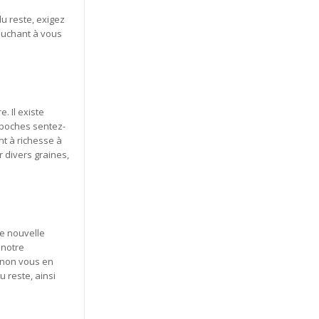
u reste, exigez
touchant à vous
. Il existe
 poches sentez-
t à richesse à
divers graines,
te nouvelle
 notre
Sinon vous en
u reste, ainsi