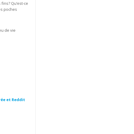
fins? Qu’est-ce
tes poches
eu de vie
rée et Reddit