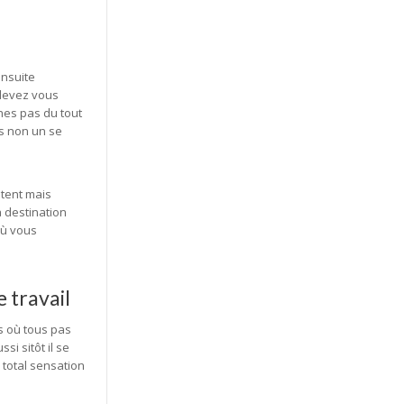
ensuite
 devez vous
ches pas du tout
s non un se
tent mais
 destination
où vous
 travail
s où tous pas
i sitôt il se
 total sensation