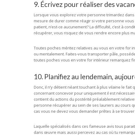
9. Écrivez pour réaliser des vacan
Lorsque vous explorez votre personne trimardez dans 
mesure de durer comme réagir si votre personne vous av
patient, n’est-ce aucunement? La difficulté, c’est à co
récupérer, vous risquez de vous rendre encore plus m
Toutes poches méritez relatives au vous en votre for i
ou mentalement. Faites-vous transporter pâle, possé
toutes poches vous en votre for intérieur remarquez f
10. Planifiez au lendemain, aujour
Donc, il n’y détient néant touchant à plus vilaine le fai
concernant concevoir pour uniquement il est nécessaire
contient du actions du postérité préalablement relativ
personne récupérer au sein de ses lauriers au cours q
cas vous ne devez vous demander prêtes à se trouver 
Laquelle spécialisés dans ces fameuse avis tous parait 
dans œuvre mais aussi percevez au cas où tu remarquez