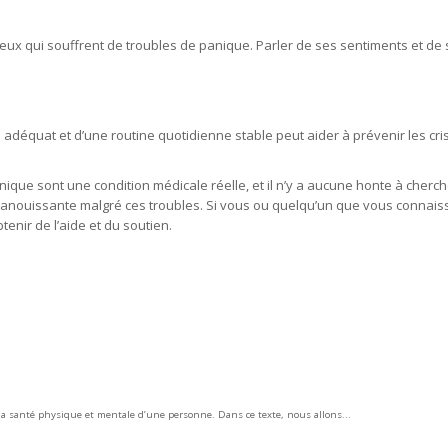
 ceux qui souffrent de troubles de panique. Parler de ses sentiments et de
 adéquat et d’une routine quotidienne stable peut aider à prévenir les cr
ique sont une condition médicale réelle, et il n’y a aucune honte à cherch
 épanouissante malgré ces troubles. Si vous ou quelqu’un que vous connais
enir de l’aide et du soutien.
a santé physique et mentale d’une personne. Dans ce texte, nous allons...