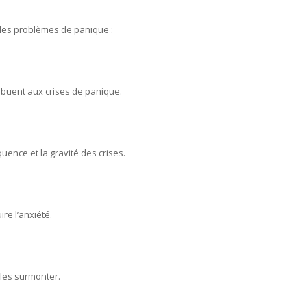
r les problèmes de panique :
ibuent aux crises de panique.
uence et la gravité des crises.
re l’anxiété.
 les surmonter.