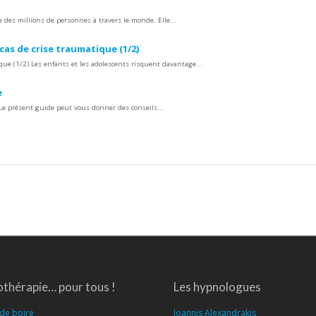
 des millions de personnes à travers le monde. Elle...
cas de crise traumatique (1/2)
que (1/2) Les enfants et les adolescents risquent davantage...
e
 Le présent guide peut vous donner des conseils...
Article
suivant
:
thérapie… pour tous !
Les hypnologues
 de boire
Ioannis Alexandrakis