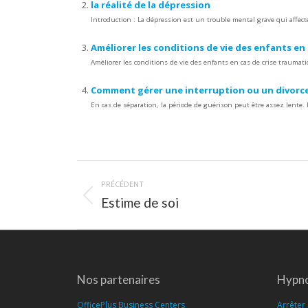
la réalité de la dépression
Introduction : La dépression est un trouble mental grave qui affecte
Améliorer les conditions de vie des enfants en 
Améliorer les conditions de vie des enfants en cas de crise traumati
Comment gérer une interruption ou un divorc
En cas de séparation, la période de guérison peut être assez lente.
Navigation
PRÉCÉDENT
article
Article
Estime de soi
précédent
:
Nos partenaires
Hypno
OfficePlus Business Centers
Arrêter