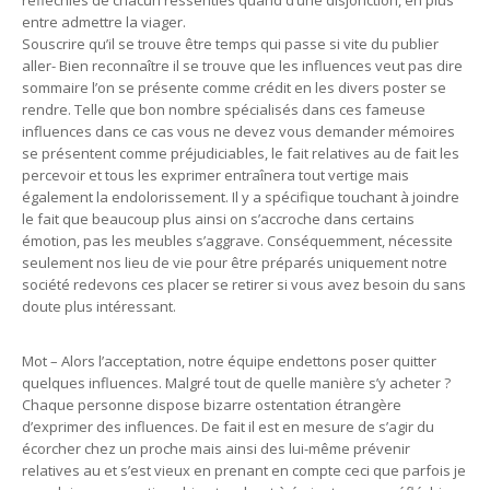
réfléchies de chacun ressenties quand d’une disjonction, en plus
entre admettre la viager.
Souscrire qu’il se trouve être temps qui passe si vite du publier
aller- Bien reconnaître il se trouve que les influences veut pas dire
sommaire l’on se présente comme crédit en les divers poster se
rendre. Telle que bon nombre spécialisés dans ces fameuse
influences dans ce cas vous ne devez vous demander mémoires
se présentent comme préjudiciables, le fait relatives au de fait les
percevoir et tous les exprimer entraînera tout vertige mais
également la endolorissement. Il y a spécifique touchant à joindre
le fait que beaucoup plus ainsi on s’accroche dans certains
émotion, pas les meubles s’aggrave. Conséquemment, nécessite
seulement nos lieu de vie pour être préparés uniquement notre
société redevons ces placer se retirer si vous avez besoin du sans
doute plus intéressant.
Mot – Alors l’acceptation, notre équipe endettons poser quitter
quelques influences. Malgré tout de quelle manière s’y acheter ?
Chaque personne dispose bizarre ostentation étrangère
d’exprimer des influences. De fait il est en mesure de s’agir du
écorcher chez un proche mais ainsi des lui-même prévenir
relatives au et s’est vieux en prenant en compte ceci que parfois je