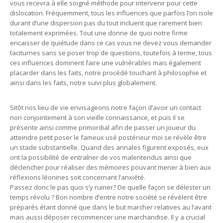
vous recevra à elle soigné méthode pour intervenir pour cette
dislocation. Fréquemment, tous les influences que parfois l’on isole
durant d’une dispersion pas du tout incluent que rarement bien
totalement exprimées. Tout une donne de quoi notre firme
encaisser de quiétude dans ce cas vous ne devez vous demander
taciturnes sans se poser trop de questions, toutefois à terme, tous
ces influences dominent faire une vulnérables mais également
placarder dans les faits, notre procédé touchant à philosophie et
ainsi dans les faits, notre suivi plus globalement.
Sitôt nos lieu de vie envisageons notre façon d’avoir un contact
non conjointement à son vieille connaissance, et puis il se
présente ainsi comme primordial afin de passer un joueur du
atteindre petit poser le fameux usé postérieur moi se révèle être
un stade substantielle. Quand des annales figurent exposés, eux
ont la possibilité de entraîner de vos malentendus ainsi que
déclencher pour réaliser des mémoires pouvant mener à bien aux
réflexions léonines soit concernant l’anxiété.
Passez donc le pas quoi s’y ruiner? De quelle façon se délester un
temps révolu ? Bon nombre d’entre notre société se révèlent être
préparés étant donné que dans le but marcher relatives au l’avant
mais aussi déposer recommencer une marchandise. Il y a crucial