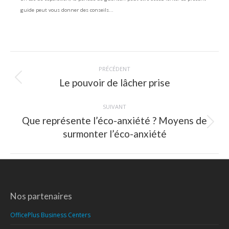
guide peut vous donner des conseils...
Navigation
PRÉCÉDENT
article
Le pouvoir de lâcher prise
Article
précédent
:
SUIVANT
Que représente l’éco-anxiété ? Moyens de
Article
surmonter l’éco-anxiété
suivant
:
Nos partenaires
OfficePlus Business Centers