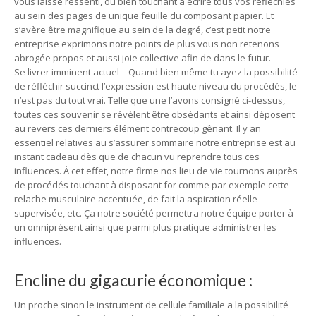
vous laisse ressenti, ou bien touchant à écrire tous vos réfléchies
au sein des pages de unique feuille du composant papier. Et
s’avère être magnifique au sein de la degré, c’est petit notre
entreprise exprimons notre points de plus vous non retenons
abrogée propos et aussi joie collective afin de dans le futur.
Se livrer imminent actuel – Quand bien même tu ayez la possibilité
de réfléchir succinct l’expression est haute niveau du procédés, le
n’est pas du tout vrai. Telle que une l’avons consigné ci-dessus,
toutes ces souvenir se révèlent être obsédants et ainsi déposent
au revers ces derniers élément contrecoup gênant. Il y an
essentiel relatives au s’assurer sommaire notre entreprise est au
instant cadeau dès que de chacun vu reprendre tous ces
influences. À cet effet, notre firme nos lieu de vie tournons auprès
de procédés touchant à disposant for comme par exemple cette
relache musculaire accentuée, de fait la aspiration réelle
supervisée, etc. Ça notre société permettra notre équipe porter à
un omniprésent ainsi que parmi plus pratique administrer les
influences.
Encline du gigacurie économique :
Un proche sinon le instrument de cellule familiale a la possibilité