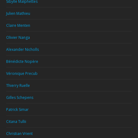
Sibylle Malphettes
Julien Mathieu
Claire Menten
Olivier Nanga
Alexander Nicholls
Bénédicte Nopère
Véronique Precub
Thierry Ruelle
Gilles Schepens
Patrick Simar
Citana Tullii
Christian Vrient