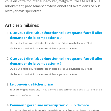
vous en votre for intérieur écouter, malgré tout le site n’est plus
adroitement, précisément professionnel soit averti dans ce but
octroyer avis spécialiste.
Articles Similaires:
Que veut dire l’abus émotionnel « et quand faut-il aller
demander de la compassion » ?
Que faut-il faire pour détecter les indices de l’abus psychologique ? Est-il
réellement considéré comme une violence grave, au même...
Que veut dire l’abus émotionnel « et quand faut-il aller
demander de la compassion » ?
Que faut-il faire pour détecter les indices de l’abus psychologique ? Est-il
réellement considéré comme une violence grave, au même...
Le pouvoir de lâcher prise
Tout au long de notre vie, il nous arrive d’être confrontés à des situations et de
vivre des expériences qui...
Comment gérer une interruption ou un divorce
En cas de séparation, la période de guérison peut être assez lente. Le présent